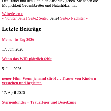
Der Trauer und den Gefühlen Ausdruck geben. Sie haben die
Möglichkeit Gedenkbretter und Naturhölzer mit
Weiterlesen »
« Voriger
Seite
1
Seite
2
Seite
3
Seite
4
Seite
5
Nächster »
Letzte Beiträge
Memento Tag 2026
17. Juni 2026
Wenn das WIR plötzlich fehlt
5. Juni 2026
neuer Film: Wenn jemand stirbt … Trauer von Kindern
verstehen und begleiten
17. April 2026
Sternenkinder – Trauerfeier und Beisetzung