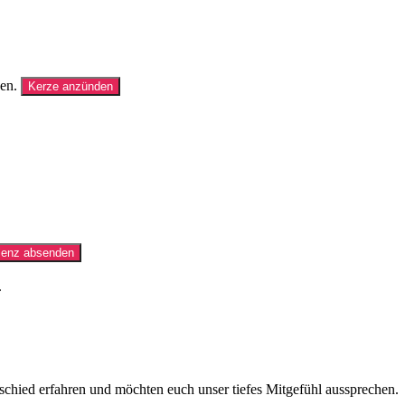
en.
Kerze anzünden
Kondolenz absenden
.
bschied erfahren und möchten euch unser tiefes Mitgefühl aussprechen.