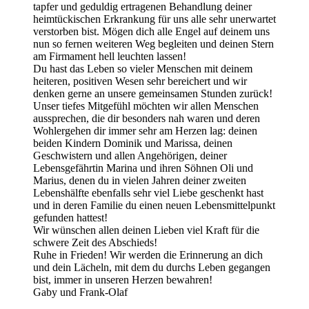
tapfer und geduldig ertragenen Behandlung deiner
heimtückischen Erkrankung für uns alle sehr unerwartet
verstorben bist. Mögen dich alle Engel auf deinem uns
nun so fernen weiteren Weg begleiten und deinen Stern
am Firmament hell leuchten lassen!
Du hast das Leben so vieler Menschen mit deinem
heiteren, positiven Wesen sehr bereichert und wir
denken gerne an unsere gemeinsamen Stunden zurück!
Unser tiefes Mitgefühl möchten wir allen Menschen
aussprechen, die dir besonders nah waren und deren
Wohlergehen dir immer sehr am Herzen lag: deinen
beiden Kindern Dominik und Marissa, deinen
Geschwistern und allen Angehörigen, deiner
Lebensgefährtin Marina und ihren Söhnen Oli und
Marius, denen du in vielen Jahren deiner zweiten
Lebenshälfte ebenfalls sehr viel Liebe geschenkt hast
und in deren Familie du einen neuen Lebensmittelpunkt
gefunden hattest!
Wir wünschen allen deinen Lieben viel Kraft für die
schwere Zeit des Abschieds!
Ruhe in Frieden! Wir werden die Erinnerung an dich
und dein Lächeln, mit dem du durchs Leben gegangen
bist, immer in unseren Herzen bewahren!
Gaby und Frank-Olaf