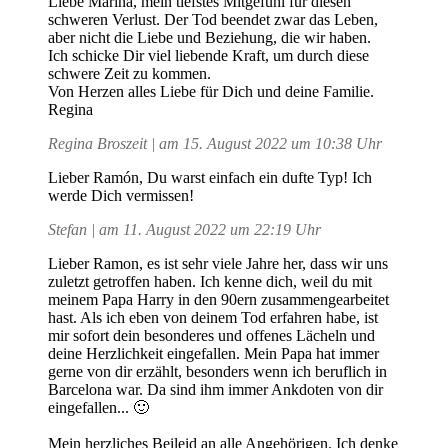
Liebe Marina, mein tiefstes Mitgefühl für diesen
schweren Verlust. Der Tod beendet zwar das Leben,
aber nicht die Liebe und Beziehung, die wir haben.
Ich schicke Dir viel liebende Kraft, um durch diese
schwere Zeit zu kommen.
Von Herzen alles Liebe für Dich und deine Familie.
Regina
Regina Broszeit | am 15. August 2022 um 10:38 Uhr
Lieber Ramón, Du warst einfach ein dufte Typ! Ich
werde Dich vermissen!
Stefan | am 11. August 2022 um 22:19 Uhr
Lieber Ramon, es ist sehr viele Jahre her, dass wir uns
zuletzt getroffen haben. Ich kenne dich, weil du mit
meinem Papa Harry in den 90ern zusammengearbeitet
hast. Als ich eben von deinem Tod erfahren habe, ist
mir sofort dein besonderes und offenes Lächeln und
deine Herzlichkeit eingefallen. Mein Papa hat immer
gerne von dir erzählt, besonders wenn ich beruflich in
Barcelona war. Da sind ihm immer Ankdoten von dir
eingefallen... 🙂
Mein herzliches Beileid an alle Angehörigen. Ich denke