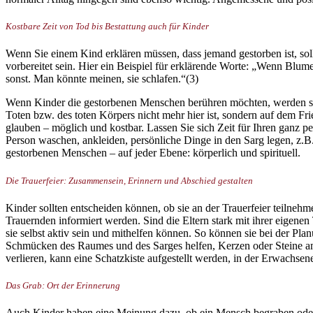
Kostbare Zeit von Tod bis Bestattung auch für Kinder
Wenn Sie einem Kind erklären müssen, dass jemand gestorben ist, sollt
vorbereitet sein. Hier ein Beispiel für erklärende Worte: „Wenn Blum
sonst. Man könnte meinen, sie schlafen.“(3)
Wenn Kinder die gestorbenen Menschen berühren möchten, werden sie be
Toten bzw. des toten Körpers nicht mehr hier ist, sondern auf dem Fr
glauben – möglich und kostbar. Lassen Sie sich Zeit für Ihren ganz pe
Person waschen, ankleiden, persönliche Dinge in den Sarg legen, z.B.
gestorbenen Menschen – auf jeder Ebene: körperlich und spirituell.
Die Trauerfeier: Zusammensein, Erinnern und Abschied gestalten
Kinder sollten entscheiden können, ob sie an der Trauerfeier teilneh
Trauernden informiert werden. Sind die Eltern stark mit ihrer eigenen
sie selbst aktiv sein und mithelfen können. So können sie bei der Pl
Schmücken des Raumes und des Sarges helfen, Kerzen oder Steine am S
verlieren, kann eine Schatzkiste aufgestellt werden, in der Erwachs
Das Grab: Ort der Erinnerung
Auch Kinder haben eine Meinung dazu, ob ein Mensch begraben oder v