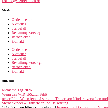
kontakt@sterbenleben.de
Menü
Gedenkseiten
Aktuelles
Sterbefall
Bestattungsvorsorge
sterbenleben
Kontakt
Gedenkseiten
Aktuelles
Sterbefall
Bestattungsvorsorge
sterbenleben
Kontakt
Aktuelles
Memento Tag 2026
Wenn das WIR plötzlich fehlt
neuer Film: Wenn jemand stirbt … Trauer von Kindern verstehen und 
Sternenkinder – Trauerfeier und Beisetzung
©2026 Sabine Eller · sterbenleben |
Impressum
|
Datenschutz
|
Nutzu