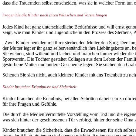
dass die Trauernden selbst entscheiden, was sie in welcher Form tun o
Fragen Sie die Kinder nach ihren Wünschen und Vorstellungen
Jedes Kind hat ganz unterschiedliche Bedürfnisse und will ernst ge
zeigt, wie man Kinder und Jugendliche in den Prozess des Sterbens,
„Zwei Kinder bemalen mit ihrer sterbenden Mutter den Sarg. Der Jun
der Mutter legt er ihr ganz selbstverständlich ihre Lieblingskette a
Sie weinen, sind wütend und lachen und brauchen immer wieder die t
Sportverein. Die Tochter gestaltet Collagen aus dem Leben der Familie
gestorbene Mutter und andere Geschenke legen. Sie suchen den Grabp
Scheuen Sie sich nicht, auch kleinere Kinder mit ans Totenbett zu neh
Kinder brauchen Erlaubnisse und Sicherheit
Kinder brauchen die Erlaubnis, bei allen Schritten dabei sein zu dü
für ihre Fragen und Gefühle.
Die durch die Medien vermittelte Vorstellung vom Tod und die eigenen
was sich hinter der geschlossenen Tür verbirgt, hinter der seine Oma
Kinder brauchen die Sicherheit, dass die Erwachsenen für sich selbst 
normaler Alltag hingegen sind ebenso wichtig. Angemessene und posi