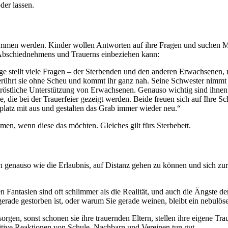
der lassen.
nommen werden. Kinder wollen Antworten auf ihre Fragen und suchen M
 Abschiednehmens und Trauerns einbeziehen kann:
ge stellt viele Fragen – der Sterbenden und den anderen Erwachsenen,
n, berührt sie ohne Scheu und kommt ihr ganz nah. Seine Schwester nimm
röstliche Unterstützung von Erwachsenen. Genauso wichtig sind ihnen 
, die bei der Trauerfeier gezeigt werden. Beide freuen sich auf Ihre S
latz mit aus und gestalten das Grab immer wieder neu.“
men, wenn diese das möchten. Gleiches gilt fürs Sterbebett.
rfen genauso wie die Erlaubnis, auf Distanz gehen zu können und sich
 Fantasien sind oft schlimmer als die Realität, und auch die Ängste de
 gerade gestorben ist, oder warum Sie gerade weinen, bleibt ein nebulös
sorgen, sonst schonen sie ihre trauernden Eltern, stellen ihre eigene T
tive Reaktionen von Schule, Nachbarn und Vereinen tun gut.