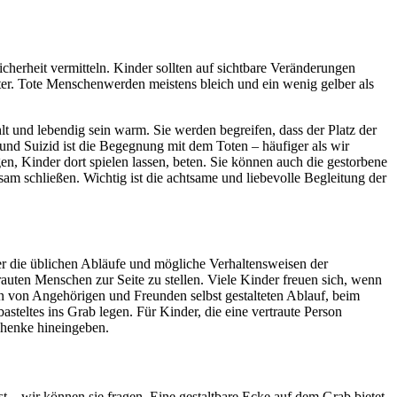
icherheit vermitteln. Kinder sollten auf sichtbare Veränderungen
tter. Tote Menschenwerden meistens bleich und ein wenig gelber als
lt und lebendig sein warm. Sie werden begreifen, dass der Platz der
 und Suizid ist die Begegnung mit dem Toten – häufiger als wir
en, Kinder dort spielen lassen, beten. Sie können auch die gestorbene
am schließen. Wichtig ist die achtsame und liebevolle Begleitung der
ber die üblichen Abläufe und mögliche Verhaltensweisen der
trauten Menschen zur Seite zu stellen. Viele Kinder freuen sich, wenn
en von Angehörigen und Freunden selbst gestalteten Ablauf, beim
teltes ins Grab legen. Für Kinder, die eine vertraute Person
chenke hineingeben.
– wir können sie fragen. Eine gestaltbare Ecke auf dem Grab bietet