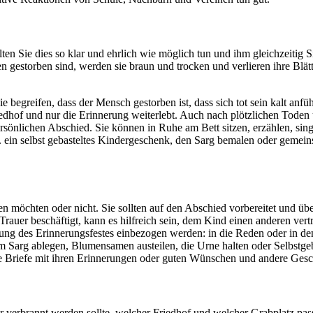
en Sie dies so klar und ehrlich wie möglich tun und ihm gleichzeitig S
en gestorben sind, werden sie braun und trocken und verlieren ihre Blä
greifen, dass der Mensch gestorben ist, dass sich tot sein kalt anfüh
iedhof und nur die Erinnerung weiterlebt. Auch nach plötzlichen Toden
rsönlichen Abschied. Sie können in Ruhe am Bett sitzen, erzählen, sing
 ein selbst gebasteltes Kindergeschenk, den Sarg bemalen oder gemeins
men möchten oder nicht. Sie sollten auf den Abschied vorbereitet und ü
 Trauer beschäftigt, kann es hilfreich sein, dem Kind einen anderen ver
anung des Erinnerungsfestes einbezogen werden: in die Reden oder in d
arg ablegen, Blumensamen austeilen, die Urne halten oder Selbstgebas
ene Briefe mit ihren Erinnerungen oder guten Wünschen und andere Ges
erbrannt werden sollte, welcher Friedhof und welcher Grabplatz passt 