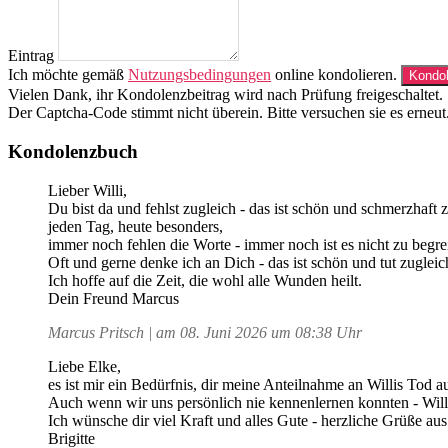
Eintrag
Ich möchte gemäß
Nutzungsbedingungen
online kondolieren.
Vielen Dank, ihr Kondolenzbeitrag wird nach Prüfung freigeschaltet.
Der Captcha-Code stimmt nicht überein. Bitte versuchen sie es erneut
Kondolenzbuch
Lieber Willi,
Du bist da und fehlst zugleich - das ist schön und schmerzhaft z
jeden Tag, heute besonders,
immer noch fehlen die Worte - immer noch ist es nicht zu begre
Oft und gerne denke ich an Dich - das ist schön und tut zuglei
Ich hoffe auf die Zeit, die wohl alle Wunden heilt.
Dein Freund Marcus
Marcus Pritsch | am 08. Juni 2026 um 08:38 Uhr
Liebe Elke,
es ist mir ein Bedürfnis, dir meine Anteilnahme an Willis Tod 
Auch wenn wir uns persönlich nie kennenlernen konnten - Willi
Ich wünsche dir viel Kraft und alles Gute - herzliche Grüße au
Brigitte