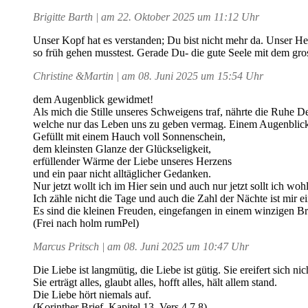
Brigitte Barth | am 22. Oktober 2025 um 11:12 Uhr
Unser Kopf hat es verstanden; Du bist nicht mehr da. Unser He
so früh gehen musstest. Gerade Du- die gute Seele mit dem gr
Christine &Martin | am 08. Juni 2025 um 15:54 Uhr
dem Augenblick gewidmet!
Als mich die Stille unseres Schweigens traf, nährte die Ruhe 
welche nur das Leben uns zu geben vermag. Einem Augenblic
Gefüllt mit einem Hauch voll Sonnenschein,
dem kleinsten Glanze der Glückseligkeit,
erfüllender Wärme der Liebe unseres Herzens
und ein paar nicht alltäglicher Gedanken.
Nur jetzt wollt ich im Hier sein und auch nur jetzt sollt ich wohl
Ich zähle nicht die Tage und auch die Zahl der Nächte ist mir ei
Es sind die kleinen Freuden, eingefangen in einem winzigen B
(Frei nach holm rumPel)
Marcus Pritsch | am 08. Juni 2025 um 10:47 Uhr
Die Liebe ist langmütig, die Liebe ist gütig. Sie ereifert sich nich
Sie erträgt alles, glaubt alles, hofft alles, hält allem stand.
Die Liebe hört niemals auf.
(Korinther Brief, Kapitel 13, Vers 4,7,8)