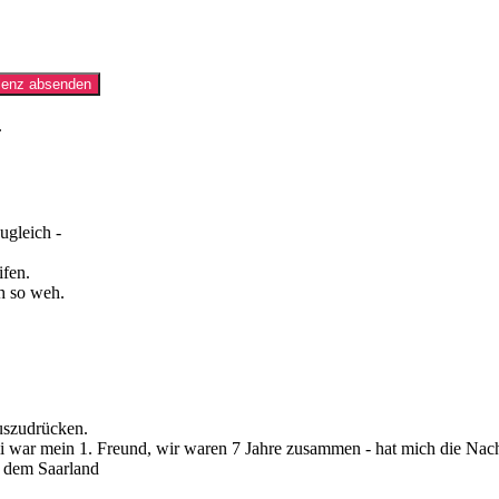
Kondolenz absenden
.
ugleich -
ifen.
ch so weh.
auszudrücken.
 war mein 1. Freund, wir waren 7 Jahre zusammen - hat mich die Nachri
s dem Saarland